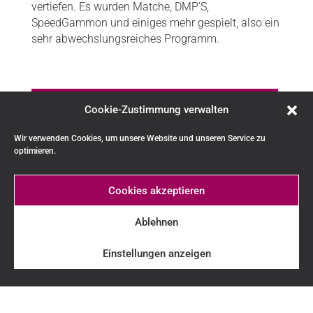
vertiefen. Es wurden Matche, DMP’S,
SpeedGammon und einiges mehr gespielt, also ein
sehr abwechslungsreiches Programm.
3-Länderkampf AUT-SUI-GER 2017
Cookie-Zustimmung verwalten
Wir verwenden Cookies, um unsere Website und unseren Service zu
optimieren.
3-Länderkampf AUT-SUI-GER 2018
Cookies akzeptieren
4-Nations-Cup HUN-CZE-AUT-GER
Ablehnen
2018
Einstellungen anzeigen