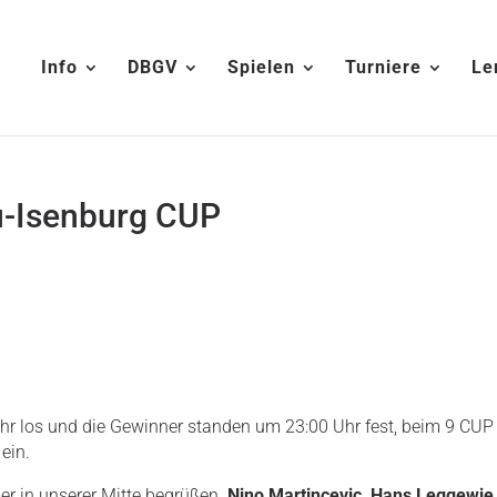
Info
DBGV
Spielen
Turniere
Le
u-Isenburg CUP
r los und die Gewinner standen um 23:00 Uhr fest, beim 9 CUP
ein.
er in unserer Mitte begrüßen.
Nino Martincevic, Hans Leggewie