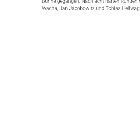
Bühne gegangen. Nach acht harten Runden hab
Wacha, Jan Jacobowitz und Tobias Hellwag un