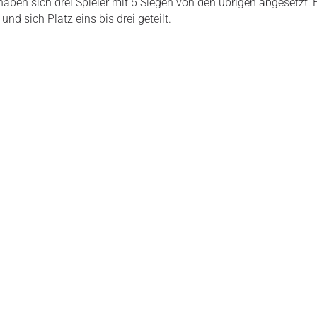
en sich drei Spieler mit 6 Siegen von den übrigen abgesetzt: 
d sich Platz eins bis drei geteilt.